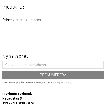
PRODUKTER
Priser visas
inkl. moms
Nyhetsbrev
PRENUMERERA
Dina personuppgifter behandlas i enlighet med vår
integritetspolicy
.
P
roklama Bokhandel
Hagagatan 3
113 27 STOCKHOLM