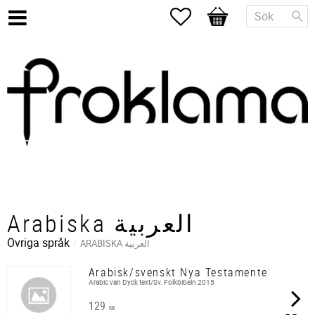
Favoriter
Kundvagn
Arabiska العربية
Övriga språk
ARABISKA العربية
Arabisk/svenskt Nya Testamente
Arabic van Dyck text/Sv. Folkbibeln 2015
129
KR