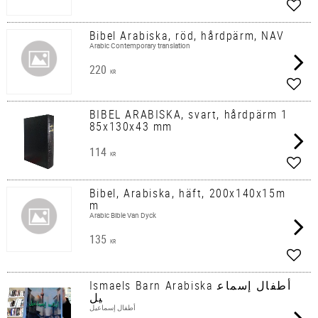
Lägg 
Bibel Arabiska, röd, hårdpärm, NAV
Arabic Contemporary translation
220
KR
Lägg 
BIBEL ARABISKA, svart, hårdpärm 1
85x130x43 mm
114
KR
Lägg 
Bibel, Arabiska, häft, 200x140x15m
m
Arabic Bible Van Dyck
135
KR
Lägg 
Ismaels Barn Arabiska أطفال إسماع
يل
أطفال إسماعيل