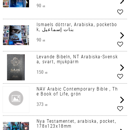
90
KR
Lägg 
Ismaels döttrar, Arabiska, pocketbo
k, بنات إسماعيل
90
KR
Lägg 
Levande Bibeln, NT Arabiska-Svensk
a, svart, mjukpärm
150
KR
Lägg 
NAV Arabic Contemporary Bible , Th
e Book of Life, grön
373
KR
Lägg 
Nya Testamentet, arabiska, pocket,
178x123x18mm