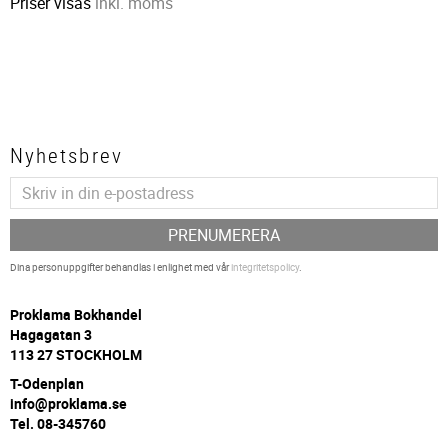
Priser visas
inkl. moms
Nyhetsbrev
PRENUMERERA
Dina personuppgifter behandlas i enlighet med vår
integritetspolicy
.
P
roklama Bokhandel
Hagagatan 3
113 27 STOCKHOLM
T-Odenplan
info@proklama.se
Tel. 08-345760