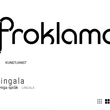
KUNDTJÄNST
Lingala
riga språk
LINGALA