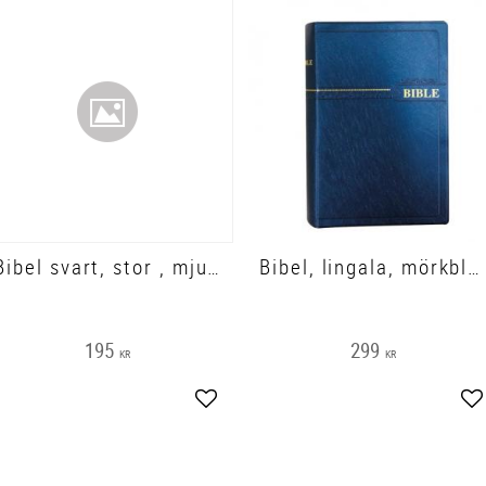
Bibel svart, stor , mjukband
Bibel, lingala, mörkblå, mjukband, 220x150x25 mm
195
299
KR
KR
Lägg till i favoriter
Lä