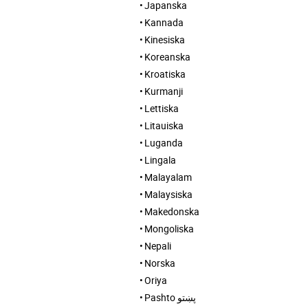
Japanska
Kannada
Kinesiska
Koreanska
Kroatiska
Kurmanji
Lettiska
Litauiska
Luganda
Lingala
Malayalam
Malaysiska
Makedonska
Mongoliska
Nepali
Norska
Oriya
Pashto پښتو