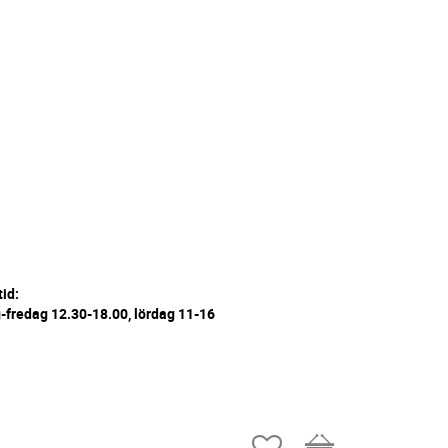
tid:
fredag 12.30-18.00, lördag 11-16
Favoriter
Kundvagn