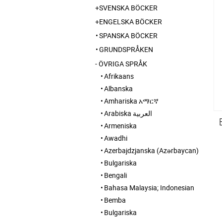
SVENSKA BÖCKER
ENGELSKA BÖCKER
SPANSKA BÖCKER
GRUNDSPRÅKEN
ÖVRIGA SPRÅK
Afrikaans
Albanska
Amhariska አማርኛ
Arabiska العربية
Armeniska
Awadhi
Azerbajdzjanska (Azərbaycan)
Bulgariska
Bengali
Bahasa Malaysia; Indonesian
Bemba
Bulgariska