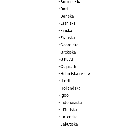
Burmesiska
Dari
Danska
Estniska
Finska
Franska
Georgiska
Grekiska
Gikuyu
Gujarathi
Hebreiska עִברִית
Hindi
Holländska
Igbo
Indonesiska
Irländska
Italienska
Jakutiska