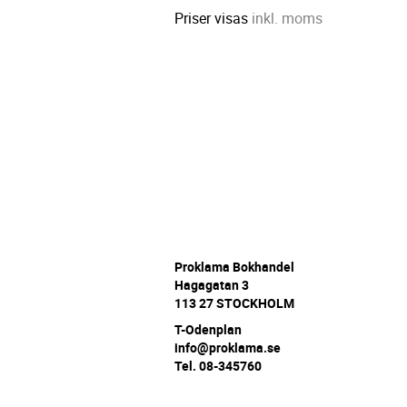
Priser visas
inkl. moms
P
roklama Bokhandel
Hagagatan 3
113 27 STOCKHOLM
T-Odenplan
info@proklama.se
Tel. 08-345760