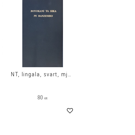
NT, lingala, svart, mjukband, 185x120x20 mm
80
KR
gg till i favoriter
Lägg till i favoriter