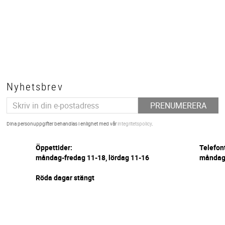
Nyhetsbrev
PRENUMERERA
Dina personuppgifter behandlas i enlighet med vår
integritetspolicy
.
Öppettider:
Telefon
måndag-fredag 11-18, lördag 11-16
måndag-
Röda dagar stängt