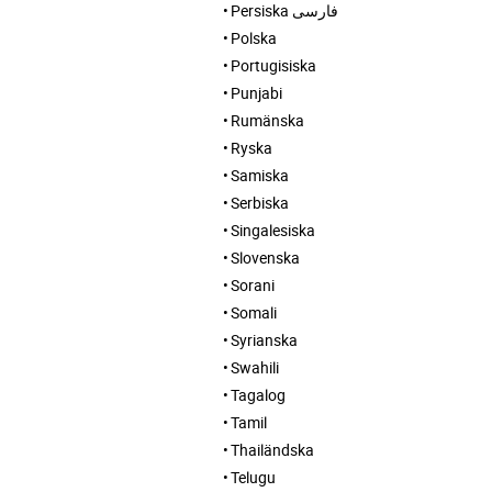
Persiska فارسی
Polska
Portugisiska
Punjabi
Rumänska
Ryska
Samiska
Serbiska
Singalesiska
Slovenska
Sorani
Somali
Syrianska
Swahili
Tagalog
Tamil
Thailändska
Telugu