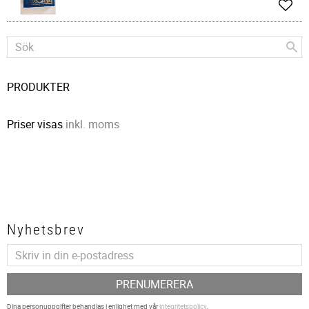
Lägg 
PRODUKTER
Priser visas
inkl. moms
Nyhetsbrev
PRENUMERERA
Dina personuppgifter behandlas i enlighet med vår
integritetspolicy
.