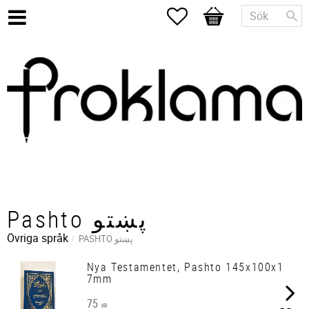
Favoriter
Kundvagn
Pashto پښتو
Övriga språk
PASHTO پښتو
Nya Testamentet, Pashto 145x100x1
7mm
75
KR