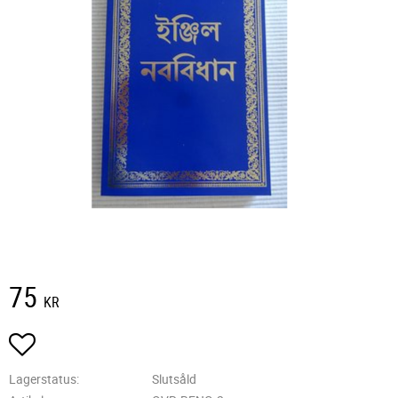
75
KR
Lägg till i favoriter
Lagerstatus
Slutsåld