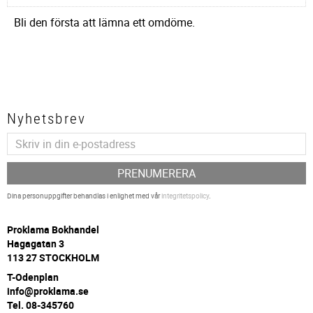
Bli den första att lämna ett omdöme.
Nyhetsbrev
PRENUMERERA
Dina personuppgifter behandlas i enlighet med vår
integritetspolicy
.
P
roklama Bokhandel
Hagagatan 3
113 27 STOCKHOLM
T-Odenplan
info@proklama.se
Tel. 08-345760