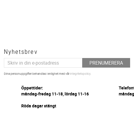
Nyhetsbrev
PRENUMERERA
Dina personuppgifter behandlas i enlighet med vår
integritetspolicy
.
Öppettider:
Telefon
måndag-fredag 11-18, lördag 11-16
måndag-
Röda dagar stängt