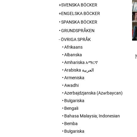
SVENSKA BÖCKER
ENGELSKA BÖCKER
SPANSKA BÖCKER
GRUNDSPRÅKEN
ÖVRIGA SPRÅK
Afrikaans
Albanska
Amhariska አማርኛ
Arabiska العربية
Armeniska
Awadhi
Azerbajdzjanska (Azərbaycan)
Bulgariska
Bengali
Bahasa Malaysia; Indonesian
Bemba
Bulgariska