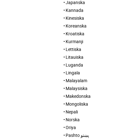
Japanska
Kannada
Kinesiska
Koreanska
Kroatiska
Kurmanji
Lettiska
Litauiska
Luganda
Lingala
Malayalam
Malaysiska
Makedonska
Mongoliska
Nepali
Norska
Oriya
Pashto پښتو