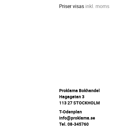
Priser visas
inkl. moms
P
roklama Bokhandel
Hagagatan 3
113 27 STOCKHOLM
T-Odenplan
info@proklama.se
Tel. 08-345760