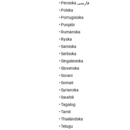
Persiska فارسی
Polska
Portugisiska
Punjabi
Rumänska
Ryska
Samiska
Serbiska
Singalesiska
Slovenska
Sorani
Somali
Syrianska
Swahili
Tagalog
Tamil
Thailändska
Telugu