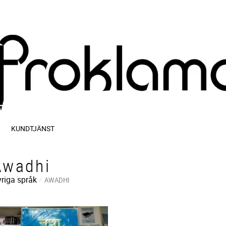
KUNDTJÄNST
Awadhi
riga språk
AWADHI