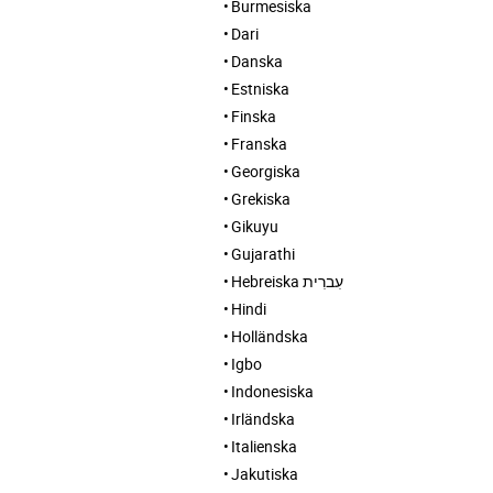
Burmesiska
Dari
Danska
Estniska
Finska
Franska
Georgiska
Grekiska
Gikuyu
Gujarathi
Hebreiska עִברִית
Hindi
Holländska
Igbo
Indonesiska
Irländska
Italienska
Jakutiska