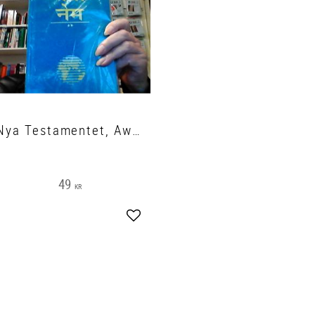
Nya Testamentet, Awadhi
49
KR
Lägg till i favoriter