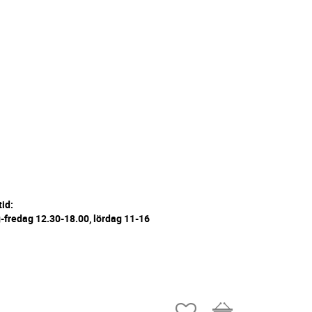
tid:
fredag 12.30-18.00, lördag 11-16
Favoriter
Kundvagn