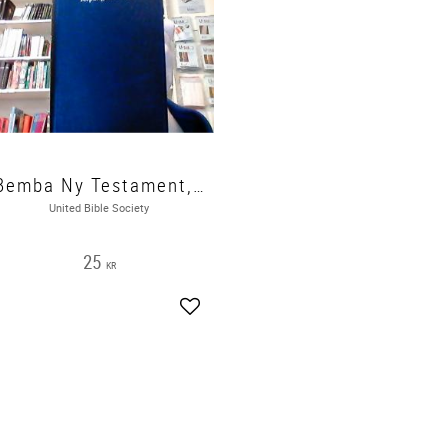
Bemba Ny Testament, Icipangano Cipya
United Bible Society
25
KR
Lägg till i favoriter