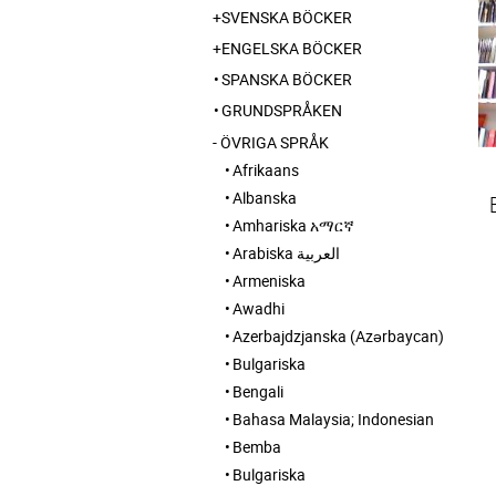
SVENSKA BÖCKER
ENGELSKA BÖCKER
SPANSKA BÖCKER
GRUNDSPRÅKEN
ÖVRIGA SPRÅK
Afrikaans
Albanska
Amhariska አማርኛ
Arabiska العربية
Armeniska
Awadhi
Azerbajdzjanska (Azərbaycan)
Bulgariska
Bengali
Bahasa Malaysia; Indonesian
Bemba
Bulgariska