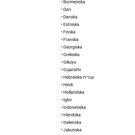
Burmesiska
Dari
Danska
Estniska
Finska
Franska
Georgiska
Grekiska
Gikuyu
Gujarathi
Hebreiska עִברִית
Hindi
Holländska
Igbo
Indonesiska
Irländska
Italienska
Jakutiska