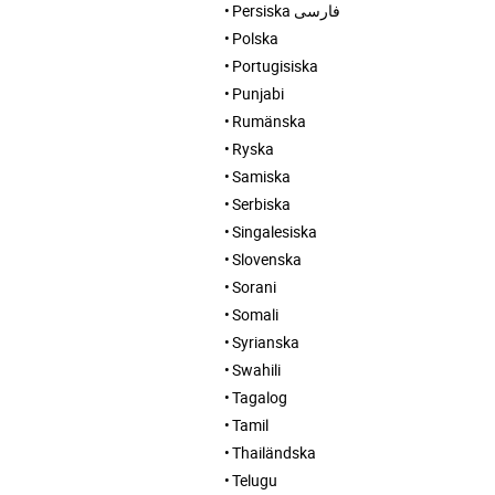
Persiska فارسی
Polska
Portugisiska
Punjabi
Rumänska
Ryska
Samiska
Serbiska
Singalesiska
Slovenska
Sorani
Somali
Syrianska
Swahili
Tagalog
Tamil
Thailändska
Telugu