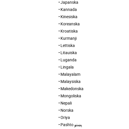
Japanska
Kannada
Kinesiska
Koreanska
Kroatiska
Kurmanji
Lettiska
Litauiska
Luganda
Lingala
Malayalam
Malaysiska
Makedonska
Mongoliska
Nepali
Norska
Oriya
Pashto پښتو