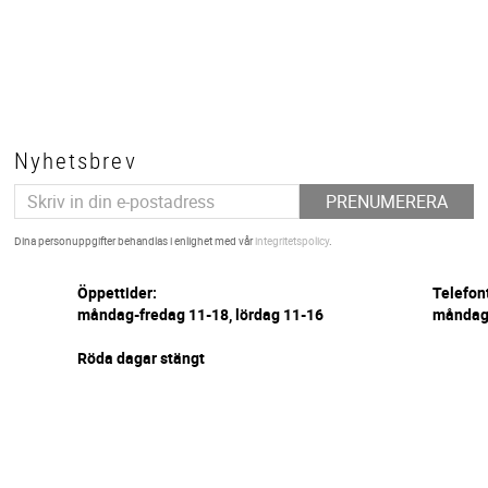
Nyhetsbrev
PRENUMERERA
Dina personuppgifter behandlas i enlighet med vår
integritetspolicy
.
Öppettider:
Telefon
måndag-fredag 11-18, lördag 11-16
måndag-
Röda dagar stängt