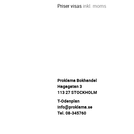
Priser visas
inkl. moms
P
roklama Bokhandel
Hagagatan 3
113 27 STOCKHOLM
T-Odenplan
info@proklama.se
Tel. 08-345760