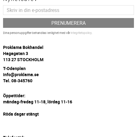
PRENUMERERA
Dina personuppgifter behandlas i enlighet med vår
integritetspolicy
.
P
roklama Bokhandel
Hagagatan 3
113 27 STOCKHOLM
T-Odenplan
info@proklama.se
Tel. 08-345760
Öppettider:
måndag-fredag 11-18, lördag 11-16
Röda dagar stängt