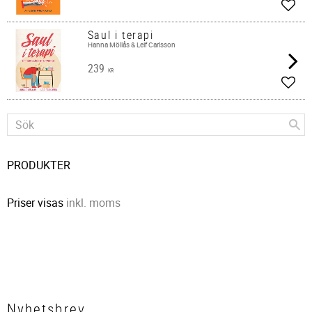
Lägg 
Saul i terapi
Hanna Möllås & Leif Carlsson
239
KR
Lägg 
PRODUKTER
Priser visas
inkl. moms
Nyhetsbrev