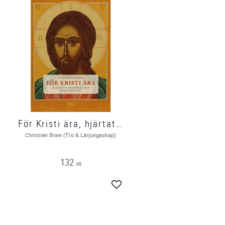
För Kristi ära, hjärtat i augsburgska bekännelsen
Christian Braw (Tro & Lärjungaskap)
132
KR
gg till i favoriter
Lägg till i favoriter