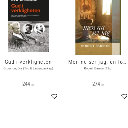
Gud i verkligheten
Men nu ser jag, en förvandlingens teologi
Cronsioe, Eva (Tro & Lärjungaskap)
Robert Barron (T&L)
244
274
KR
KR
Lägg till i favoriter
Lä