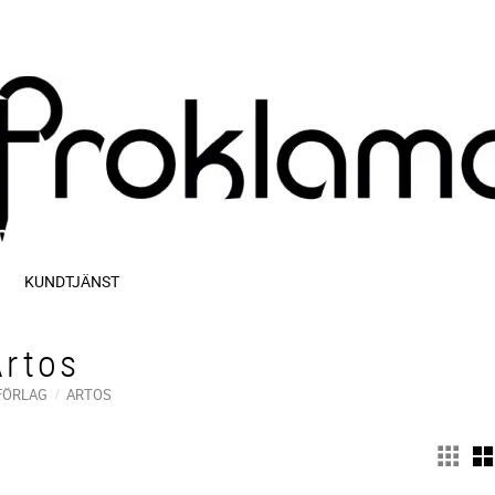
KUNDTJÄNST
Artos
FÖRLAG
ARTOS