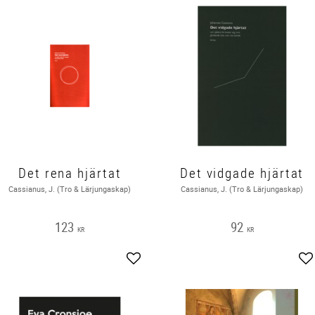
Det rena hjärtat
Det vidgade hjärtat
Cassianus, J. (Tro & Lärjungaskap)
Cassianus, J. (Tro & Lärjungaskap)
123
92
KR
KR
Lägg till i favoriter
Lä