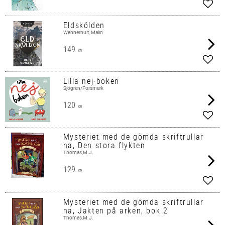
Lägg 
Eldskölden
Wennerhult, Malin
149
KR
Lägg 
Lilla nej-boken
Sjögren/Forsmark
120
KR
Lägg 
Mysteriet med de gömda skriftrullar
na, Den stora flykten
Thomas,M.J.
129
KR
Lägg 
Mysteriet med de gömda skriftrullar
na, Jakten på arken, bok 2
Thomas,M.J.