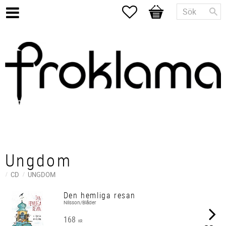
Favoriter
Kundvagn
Ungdom
CD
UNGDOM
Den hemliga resan
Nilsson/Blåder
168
KR