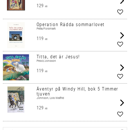
129
KR
Lägg 
Operation Rädda sommarlovet
Pella/Forsmark
119
KR
Lägg 
Titta, det är Jesus!
Pesci/Jonsson
119
KR
Lägg 
Äventyr på Windy Hill, bok 5 Timmer
tjuven
Johnson, Lois Walfrid
129
KR
Lägg 