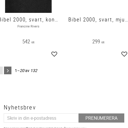
Bibel 2000, svart, konstskinn200x150x 33mm, guldsnitt
Bibel 2000, svart, mjukband, utan apokryfer och not
Francine Rivers
542
299
KR
KR
Lägg till i favoriter
Lä
1–
20
av
132
Nyhetsbrev
PRENUMERERA