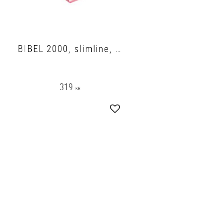
BIBEL 2000, slimline, rosa, utan apokryfer och noter
319
KR
gg till i favoriter
Lägg till i favoriter