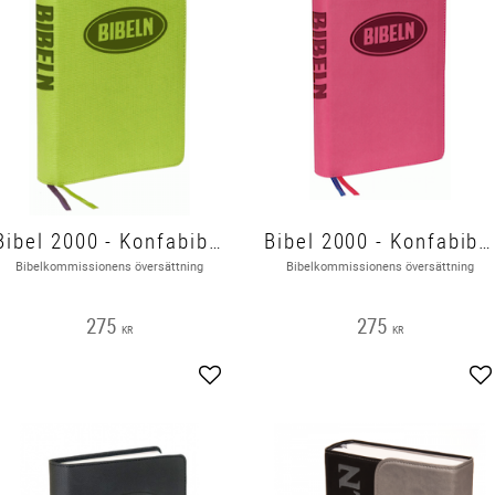
Bibel 2000 - Konfabibel - mjukband, limegrön, 200 x 140 x 30mm
Bibel 2000 - Konfabibel - mjukband, rosa, 200 x 140 x 30mm
Bibelkommissionens översättning
Bibelkommissionens översättning
275
275
KR
KR
Lägg till i favoriter
Lä