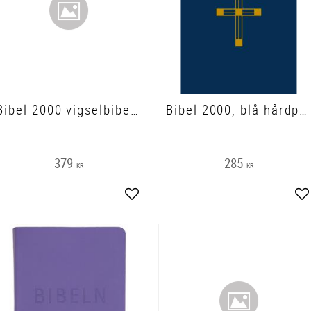
Bibel 2000 vigselbibel, vit, 205x150x40 mm, hårdpärm
Bibel 2000, blå hårdpärm
379
285
KR
KR
Lägg till i favoriter
Lä