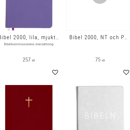
Bibel 2000, lila, mjukt band 185x135x40mm
Bibel 2000, NT och PS, storstil, svart, hårdpärm, 247x170x18 mm
Bibelkommissionens översättning
257
75
KR
KR
Lägg till i favoriter
Lä