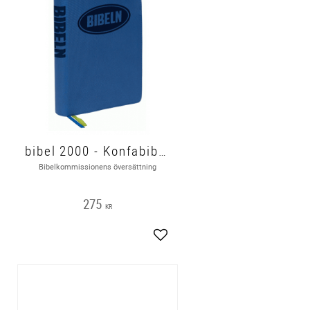
bibel 2000 - Konfabibel, mjukband blå, 200x140x30mm
Bibelkommissionens översättning
275
KR
gg till i favoriter
Lägg till i favoriter