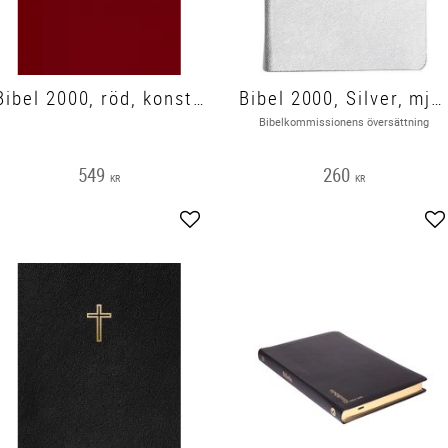
Bibel 2000, röd, konstskinn, 200x150x33mm, guldsnitt
Bibel 2000, Silver, mjukband, 185x135x40mm
Bibelkommissionens översättning
549
260
KR
KR
Lägg till i favoriter
Lä