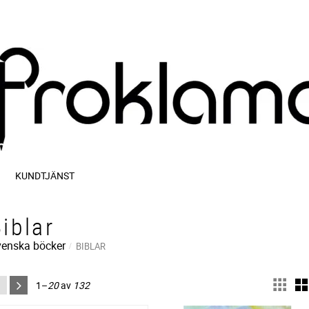
KUNDTJÄNST
iblar
enska böcker
BIBLAR
1–
20
av
132