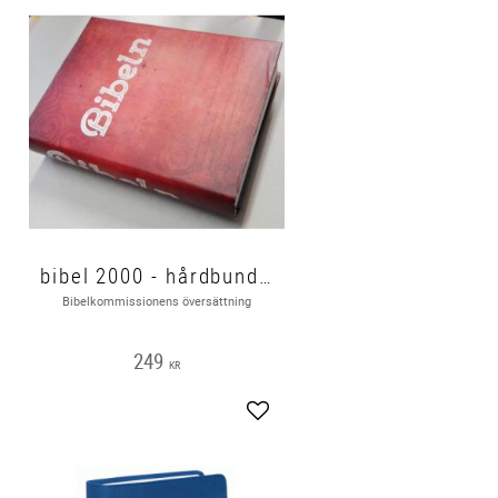
bibel 2000 - hårdbunden grå/grön med rött skyddsomslag 200x150x40mm
Bibelkommissionens översättning
249
KR
gg till i favoriter
Lägg till i favoriter