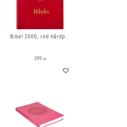
Bibel 2000, röd hårdpärm, 185x135x45mm
289
KR
gg till i favoriter
Lägg till i favoriter