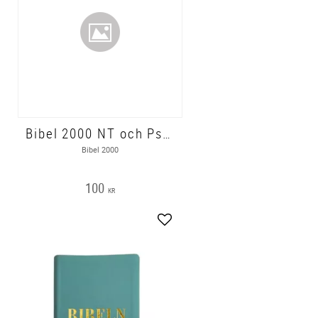
Bibel 2000 NT och Psaltaren, storstil, vinröd, hårdpärm, guldsnitt, 245x170x18 mm
Bibel 2000
100
KR
gg till i favoriter
Lägg till i favoriter