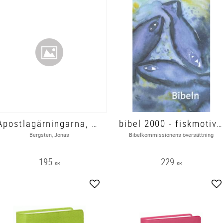
Apostlagärningarna, Kärnbibeln
bibel 2000 - fiskmotiv, hårdband 203x150x45mm
Bergsten, Jonas
Bibelkommissionens översättning
195
229
KR
KR
Lägg till i favoriter
Lä