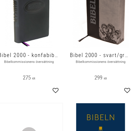
Bibel 2000 - konfabibel, mjukband, svart 200x150x30mm
Bibel 2000 - svart/grå konstskinn med magnetlås 195x150x47mm
Bibelkommissionens översättning
Bibelkommissionens översättning
275
299
KR
KR
Lägg till i favoriter
Lä