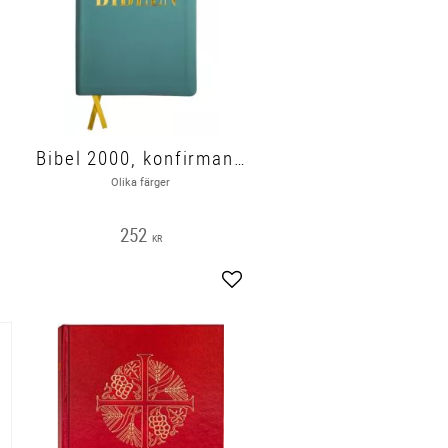
Bibel 2000, konfirmandbibel 3.0
Olika färger
252
KR
gg till i favoriter
Lägg till i favoriter