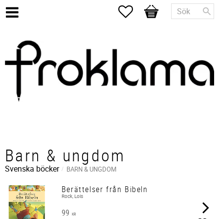
Favoriter
Kundvagn
Barn & ungdom
Svenska böcker
BARN & UNGDOM
Berättelser från Bibeln
Rock, Lois
99
KR