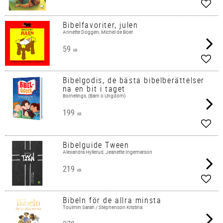
Lägg 
Bibelfavoriter, julen
Annette Doggen, Michel de Boer
59
KR
Lägg 
Bibelgodis, de bästa bibelberättelser
na en bit i taget
Bornelings, (Barn o Ungdom)
199
KR
Lägg 
Bibelguide Tween
Alexandra Hyllerud, Jeanette Ingemarson
219
KR
Lägg 
Bibeln för de allra minsta
Toulmin Sarah / Stephenson Kristina