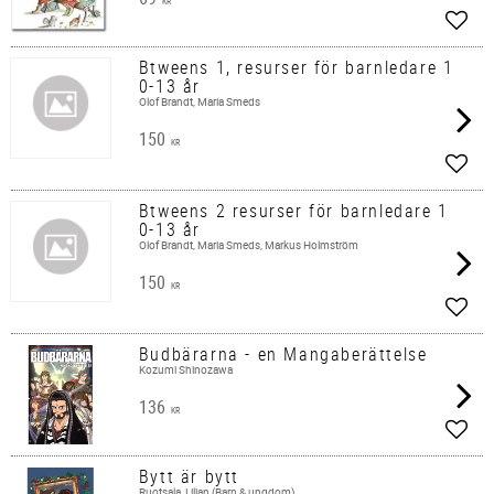
KR
Lägg 
Btweens 1, resurser för barnledare 1
0-13 år
Olof Brandt, Maria Smeds
150
KR
Lägg 
Btweens 2 resurser för barnledare 1
0-13 år
Olof Brandt, Maria Smeds, Markus Holmström
150
KR
Lägg 
Budbärarna - en Mangaberättelse
Kozumi Shinozawa
136
KR
Lägg 
Bytt är bytt
Ruotsala, Lilian (Barn & ungdom)