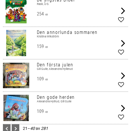
Rask, U-S.
254
KR
Lägg 
Den annorlunda sommaren
Kristina Wikström
159
KR
Lägg 
Den första julen
Gill Guile, Alexandra Hyllerud
109
KR
Lägg 
Den gode herden
Alexandra Hyllrud, Gill Guile
109
KR
Lägg 
21–
40
av
281