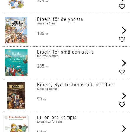
279
KR
Lägg 
Bibeln för de yngsta
Anne de Graaf
185
KR
Lägg 
Bibeln för små och stora
ten Cate, Marijke
235
KR
Lägg 
Bibeln, Nya Testamentet, barnbok
Mendriq, Roann
99
KR
Lägg 
Bli en bra kompis
Livsgnistor för barn
69