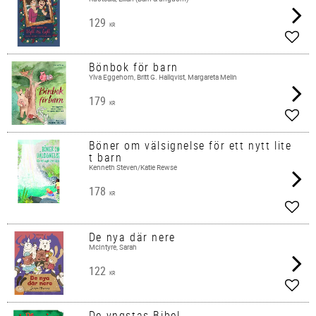
129
KR
Lägg 
Bönbok för barn
Ylva Eggehorn, Britt G. Hallqvist, Margareta Melin
179
KR
Lägg 
Böner om välsignelse för ett nytt lite
t barn
Kenneth Steven/Katie Rewse
178
KR
Lägg 
De nya där nere
McIntyre, Sarah
122
KR
Lägg 
De yngstas Bibel