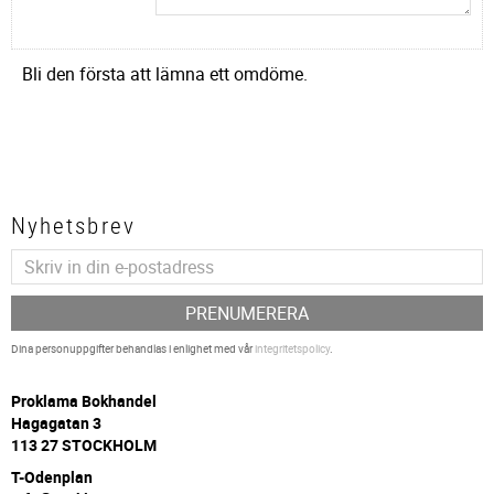
Bli den första att lämna ett omdöme.
Nyhetsbrev
PRENUMERERA
Dina personuppgifter behandlas i enlighet med vår
integritetspolicy
.
P
roklama Bokhandel
Hagagatan 3
113 27 STOCKHOLM
T-Odenplan