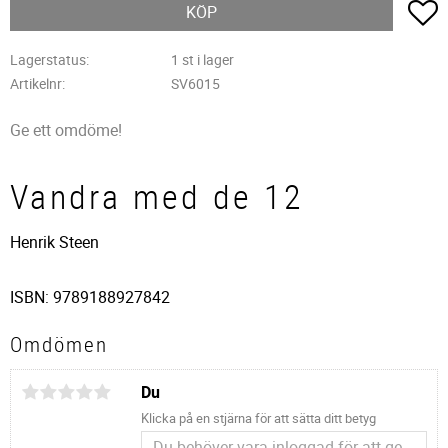
L
KÖP
Lagerstatus
1 st i lager
Artikelnr
SV6015
Ge ett omdöme!
Vandra med de 12
Henrik Steen
ISBN: 9789188927842
Omdömen
Du
Klicka på en stjärna för att sätta ditt betyg