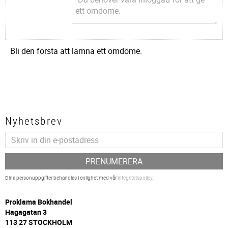
Bli den första att lämna ett omdöme.
Nyhetsbrev
PRENUMERERA
Dina personuppgifter behandlas i enlighet med vår
integritetspolicy
.
P
roklama Bokhandel
Hagagatan 3
113 27 STOCKHOLM