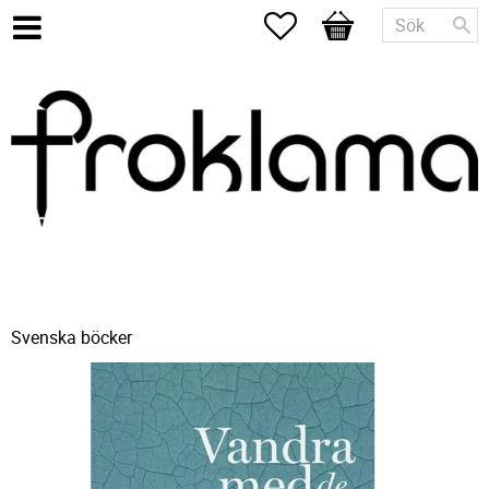
Favoriter
Kundvagn
Svenska böcker