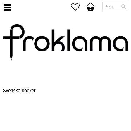
Favoriter
Kundvagn
Svenska böcker