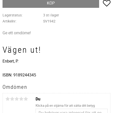
L
KÖP
Lagerstatus
3 st i lager
Artikelnr
SV1942
Ge ett omdöme!
Vägen ut!
Enbert, P.
ISBN: 9189244345
Omdömen
Du
Klicka på en stjärna för att sätta ditt betyg