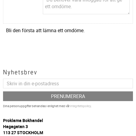
Bli den första att lämna ett omdöme.
Nyhetsbrev
PRENUMERERA
Dina personuppgifter behandlas i enlighet med vår
integritetspolicy
.
P
roklama Bokhandel
Hagagatan 3
113 27 STOCKHOLM