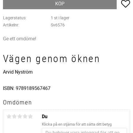
L
KÖP
Lagerstatus
1 st i lager
Artikelnr
Sv6576
Ge ett omdöme!
Vägen genom öknen
Arvid Nyström
ISBN: 9789189567467
Omdömen
Du
Klicka på en stjärna för att sätta ditt betyg