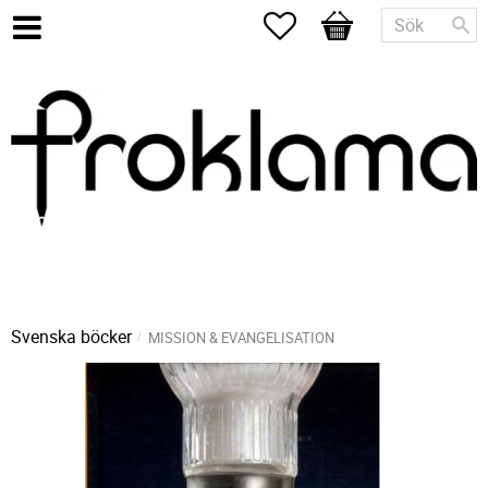
Favoriter
Kundvagn
Svenska böcker
MISSION & EVANGELISATION