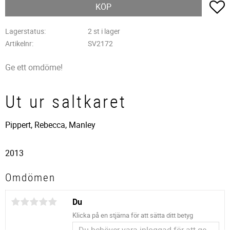
L
KÖP
Lagerstatus
2 st i lager
Artikelnr
SV2172
Ge ett omdöme!
Ut ur saltkaret
Pippert, Rebecca, Manley
2013
Omdömen
Du
Klicka på en stjärna för att sätta ditt betyg