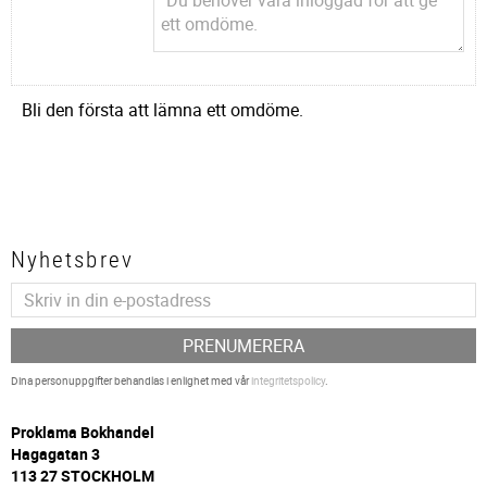
Bli den första att lämna ett omdöme.
Nyhetsbrev
PRENUMERERA
Dina personuppgifter behandlas i enlighet med vår
integritetspolicy
.
P
roklama Bokhandel
Hagagatan 3
113 27 STOCKHOLM