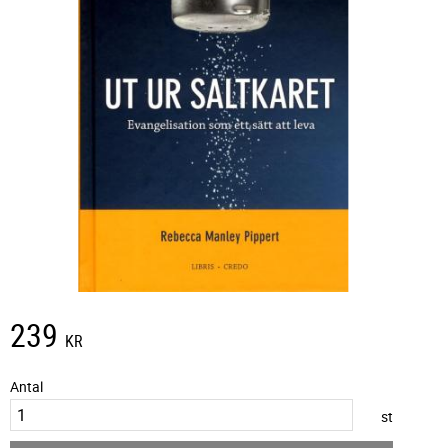
239
KR
Antal
st