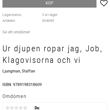
L
KÖP
Lagerstatus
3 st i lager
Artikelnr
SV4090
Ge ett omdöme!
Ur djupen ropar jag, Job,
Klagovisorna och vi
Ljungman, Staffan
ISBN: 9789198318609
Omdömen
Du