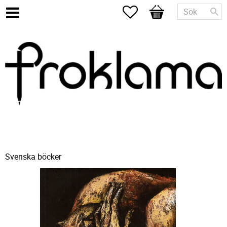
Favoriter
Kundvagn
Svenska böcker