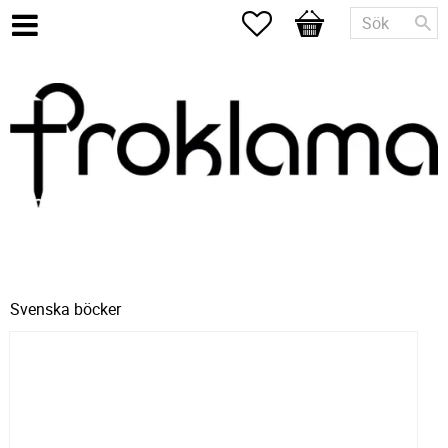
Favoriter
Kundvagn
Svenska böcker