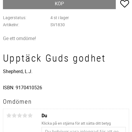
L
KÖP
Lagerstatus
4 st i lager
Artikelnr
SV1830
Ge ett omdöme!
Upptäck Guds godhet
Shepherd, L.J.
ISBN: 9170410526
Omdömen
Du
Klicka på en stjärna för att sätta ditt betyg