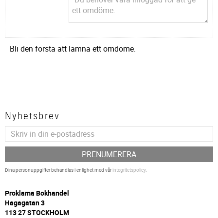
Bli den första att lämna ett omdöme.
Nyhetsbrev
PRENUMERERA
Dina personuppgifter behandlas i enlighet med vår
integritetspolicy
.
P
roklama Bokhandel
Hagagatan 3
113 27 STOCKHOLM