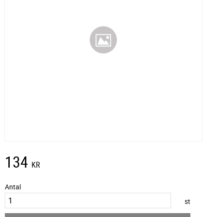
134
KR
Antal
st