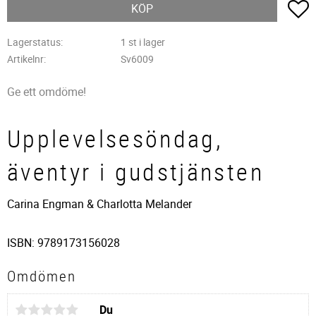
L
KÖP
Lagerstatus
1 st i lager
Artikelnr
Sv6009
Ge ett omdöme!
Upplevelsesöndag,
äventyr i gudstjänsten
Carina Engman & Charlotta Melander
ISBN: 9789173156028
Omdömen
Du