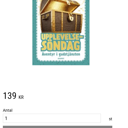
139
KR
Antal
st