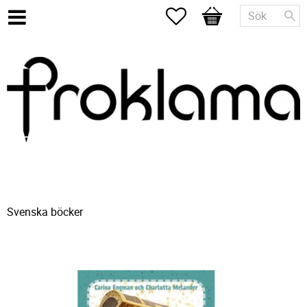
Favoriter
Kundvagn
Svenska böcker