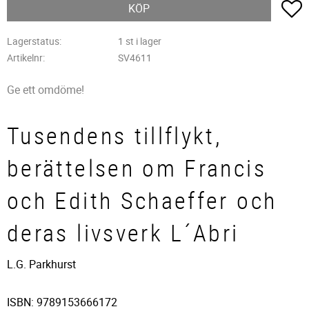
L
KÖP
Lagerstatus
1 st i lager
Artikelnr
SV4611
Ge ett omdöme!
Tusendens tillflykt,
berättelsen om Francis
och Edith Schaeffer och
deras livsverk L´Abri
L.G. Parkhurst
ISBN: 9789153666172