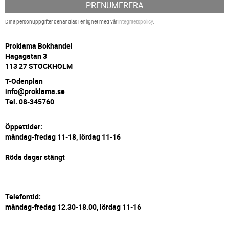
PRENUMERERA
Dina personuppgifter behandlas i enlighet med vår
integritetspolicy
.
P
roklama Bokhandel
Hagagatan 3
113 27 STOCKHOLM
T-Odenplan
info@proklama.se
Tel. 08-345760
Öppettider:
måndag-fredag 11-18, lördag 11-16
Röda dagar stängt
Telefontid:
måndag-fredag 12.30-18.00, lördag 11-16