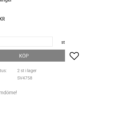
KR
st
Lägg till i favoriter
KÖP
tus
2 st i lager
SV4758
omdöme!