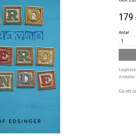
179
Antal
Lagersta
Artikelnr
Ge ett 