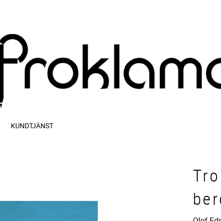
KUNDTJÄNST
Tro
be
Olof Ed