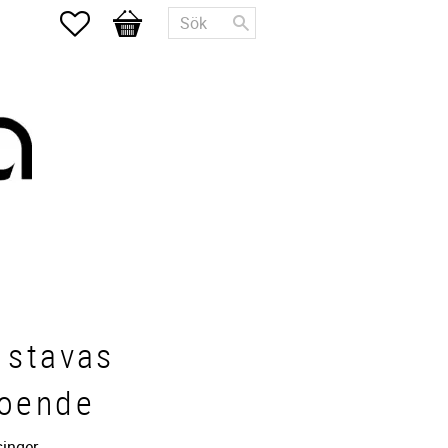
Favoriter
Kundvagn
 stavas
roende
singer