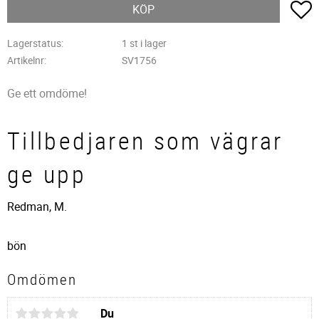
L
KÖP
Lagerstatus
1 st i lager
Artikelnr
SV1756
Ge ett omdöme!
Tillbedjaren som vägrar
ge upp
Redman, M.
bön
Omdömen
Du