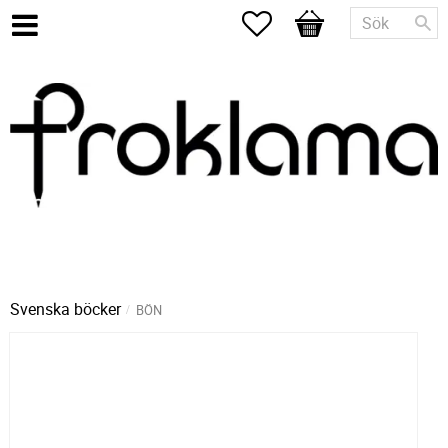
Favoriter
Kundvagn
Svenska böcker
BÖN