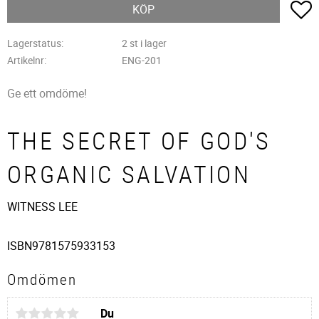
L
KÖP
Lagerstatus
2 st i lager
Artikelnr
ENG-201
Ge ett omdöme!
THE SECRET OF GOD'S
ORGANIC SALVATION
WITNESS LEE
ISBN
9781575933153
Omdömen
Du