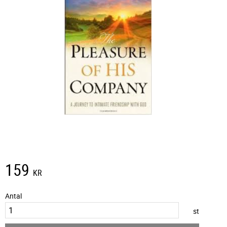
159
KR
Antal
st