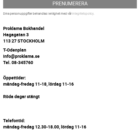
PRENUMERERA
Dina personuppgifter behandlas i enlighet med vår
integritetspolicy
.
P
roklama Bokhandel
Hagagatan 3
113 27 STOCKHOLM
T-Odenplan
info@proklama.se
Tel. 08-345760
Öppettider:
måndag-fredag 11-18, lördag 11-16
Röda dagar stängt
Telefontid:
måndag-fredag 12.30-18.00, lördag 11-16