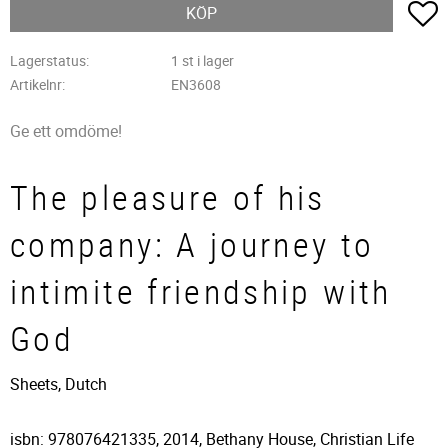
L
KÖP
Lagerstatus
1 st i lager
Artikelnr
EN3608
Ge ett omdöme!
The pleasure of his
company: A journey to
intimite friendship with
God
Sheets, Dutch
isbn: 978076421335, 2014, Bethany House, Christian Life