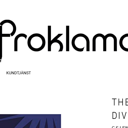
KUNDTJÄNST
TH
DI