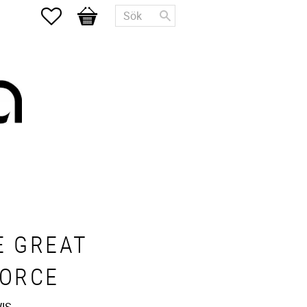
Favoriter
Kundvagn
E GREAT
VORCE