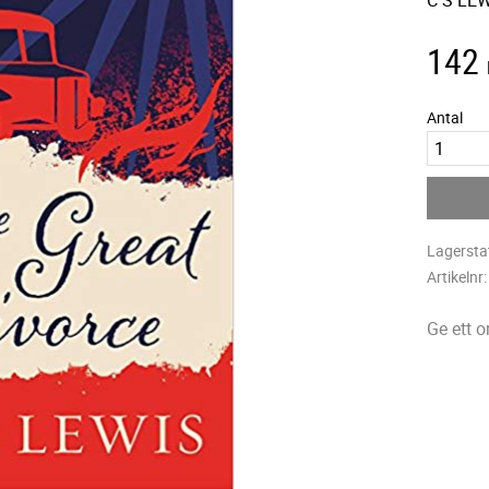
C S LE
142
Antal
Lagersta
Artikelnr
Ge ett 