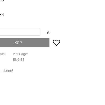
WIS
KR
st
Lägg till i favoriter
KÖP
tus
2 st i lager
ENG-85
omdöme!