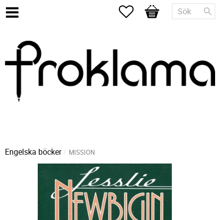
Favoriter
Kundvagn
Engelska böcker
MISSION