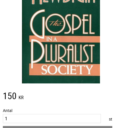
150
KR
Antal
st