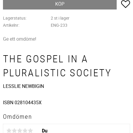
L
KÖP
Lagerstatus
2 st i lager
Artikelnr
ENG-233
Ge ett omdöme!
THE GOSPEL IN A
PLURALISTIC SOCIETY
LESSLIE NEWBIGIN
ISBN 028104435X
Omdömen
Du