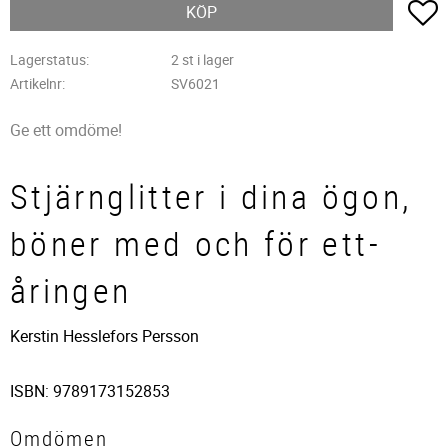
L
KÖP
Lagerstatus
2 st i lager
Artikelnr
SV6021
Ge ett omdöme!
Stjärnglitter i dina ögon,
böner med och för ett-
åringen
Kerstin Hesslefors Persson
ISBN: 9789173152853
Omdömen