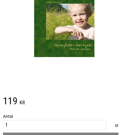
119
KR
Antal
st