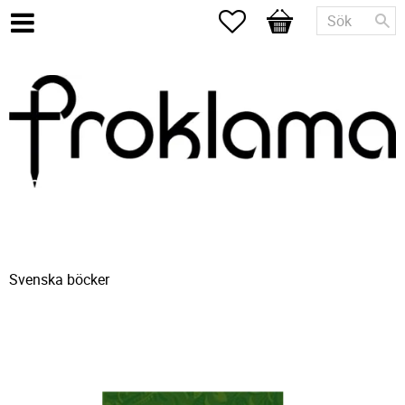
Favoriter
Kundvagn
Svenska böcker