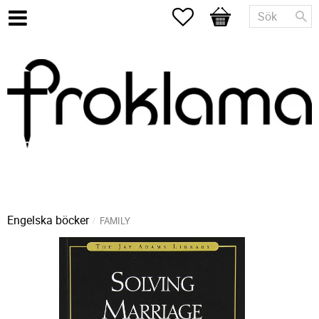
Favoriter
Kundvagn
Engelska böcker
FAMILY