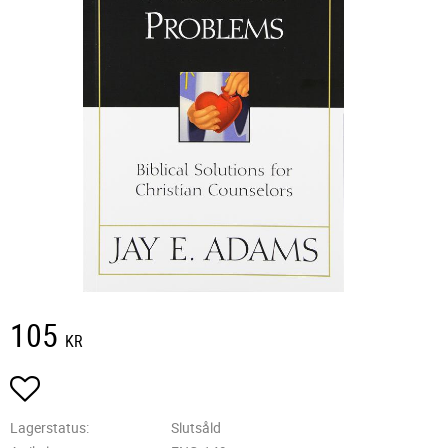
105
KR
Lägg till i favoriter
Lagerstatus
Slutsåld