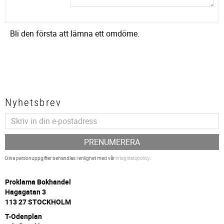
Bli den första att lämna ett omdöme.
Nyhetsbrev
PRENUMERERA
Dina personuppgifter behandlas i enlighet med vår
integritetspolicy
.
P
roklama Bokhandel
Hagagatan 3
113 27 STOCKHOLM
T-Odenplan