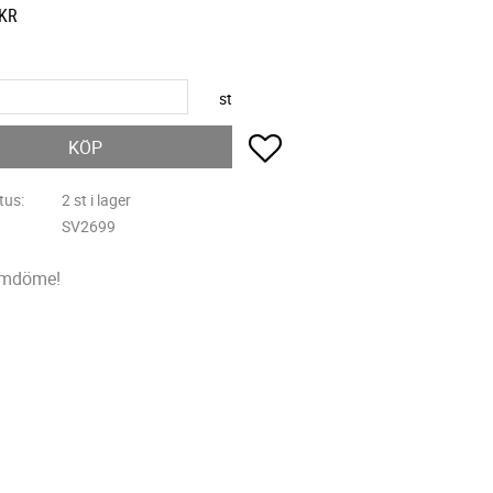
KR
st
Lägg till i favoriter
KÖP
tus
2 st i lager
SV2699
omdöme!