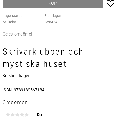
L
KÖP
Lagerstatus
3 st i lager
Artikelnr
SV6434
Ge ett omdöme!
Skrivarklubben och
mystiska huset
Kerstin Fhager
ISBN: 9789189567184
Omdömen
Du