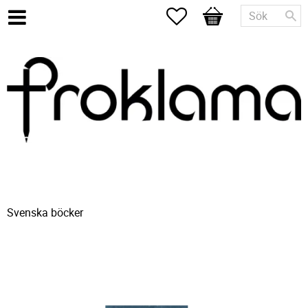
Favoriter
Kundvagn
Svenska böcker