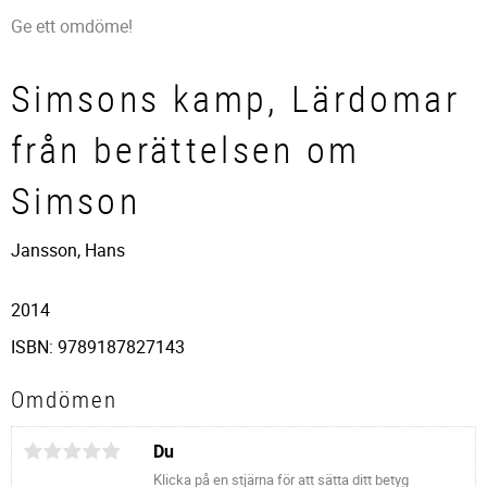
Ge ett omdöme!
Simsons kamp, Lärdomar
från berättelsen om
Simson
Jansson, Hans
2014
ISBN: 9789187827143
Omdömen
Du
Klicka på en stjärna för att sätta ditt betyg