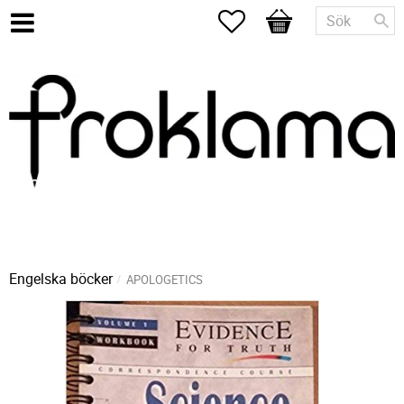
Favoriter
Kundvagn
Engelska böcker
APOLOGETICS