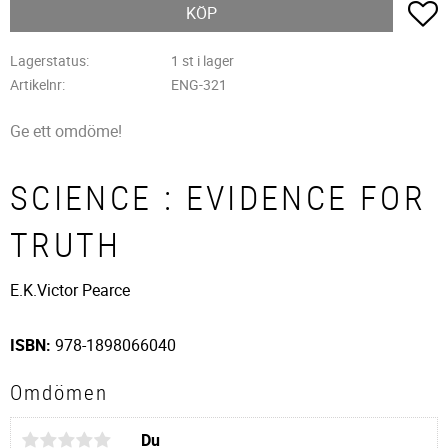
L
KÖP
Lagerstatus
1 st i lager
Artikelnr
ENG-321
Ge ett omdöme!
SCIENCE : EVIDENCE FOR
TRUTH
E.K.Victor Pearce
ISBN:
978-1898066040
Omdömen
Du