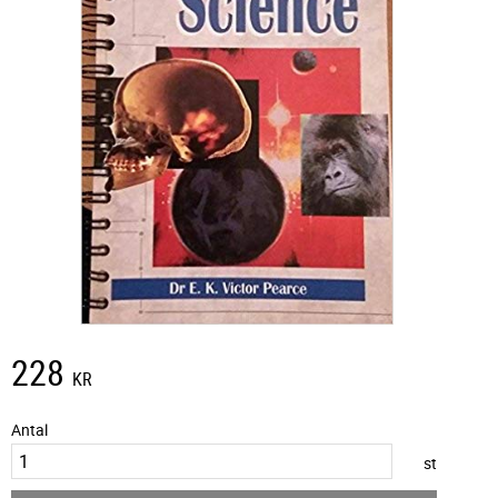
228
KR
Antal
st