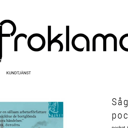
KUNDTJÄNST
Såg
poc
pocket, 