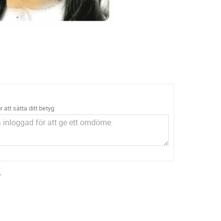
r att sätta ditt betyg
.