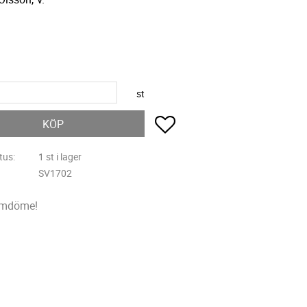
R
st
Lägg till i favoriter
KÖP
tus
1 st i lager
SV1702
omdöme!