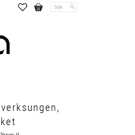
Favoriter
Kundvagn
verksungen,
ket
Olsson, V.