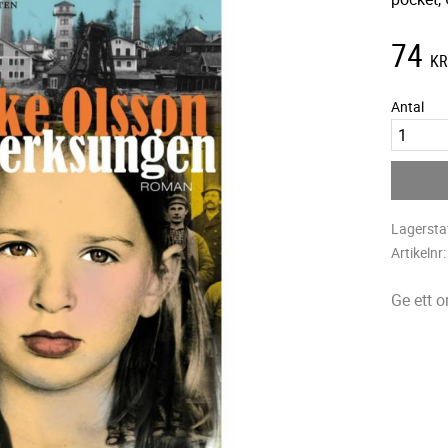
74
K
Antal
Lagersta
Artikelnr
Ge ett 