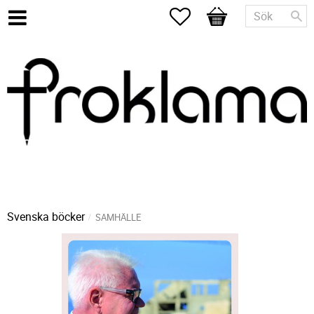
Favoriter
Kundvagn
Svenska böcker
SAMHÄLLE