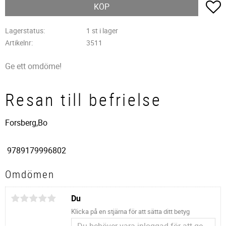
L
KÖP
Lagerstatus
1 st i lager
Artikelnr
3511
Ge ett omdöme!
Resan till befrielse
Forsberg,Bo
9789179996802
Omdömen
Du
Klicka på en stjärna för att sätta ditt betyg