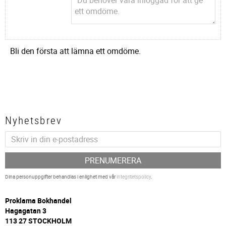
Bli den första att lämna ett omdöme.
Nyhetsbrev
PRENUMERERA
Dina personuppgifter behandlas i enlighet med vår
integritetspolicy
.
P
roklama Bokhandel
Hagagatan 3
113 27 STOCKHOLM