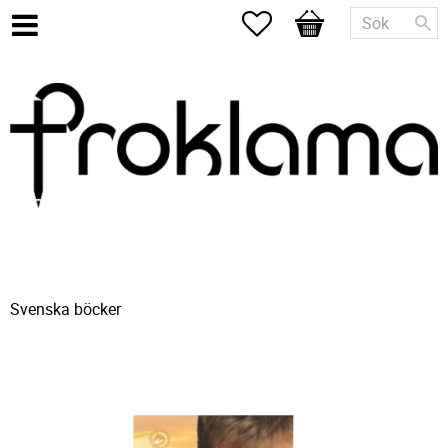
Favoriter
Kundvagn
Svenska böcker