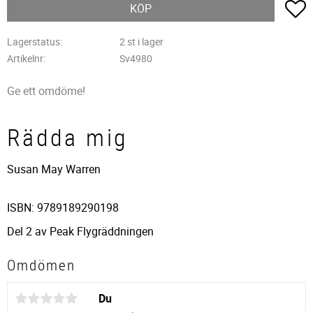
L
KÖP
Lagerstatus
2 st i lager
Artikelnr
Sv4980
Ge ett omdöme!
Rädda mig
Susan May Warren
ISBN: 9789189290198
Del 2 av Peak Flygräddningen
Omdömen
Du