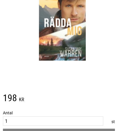
198
KR
Antal
st