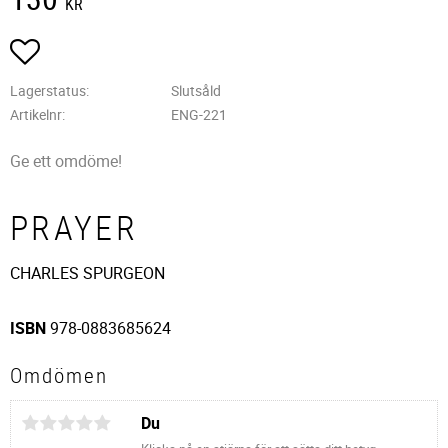
KR
Lägg till i favoriter
Lagerstatus
Slutsåld
Artikelnr
ENG-221
Ge ett omdöme!
PRAYER
CHARLES SPURGEON
ISBN
978-0883685624
Omdömen
Du