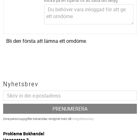
Klicka på en stjärna för att sätta ditt betyg
Bli den första att lämna ett omdöme.
Nyhetsbrev
PRENUMERERA
Dina personuppgifter behandlas i enlighet med vår
integritetspolicy
.
P
roklama Bokhandel
Hagagatan 3