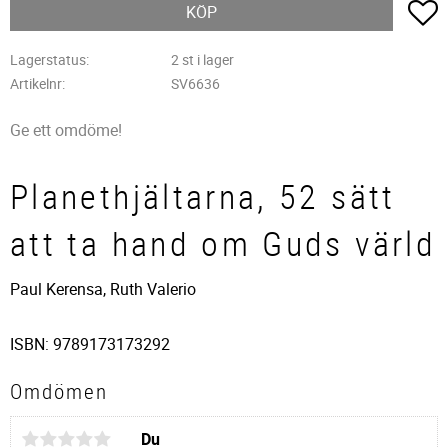
L
KÖP
Lagerstatus
2 st i lager
Artikelnr
SV6636
Ge ett omdöme!
Planethjältarna, 52 sätt
att ta hand om Guds värld
Paul Kerensa, Ruth Valerio
ISBN: 9789173173292
Omdömen
Du