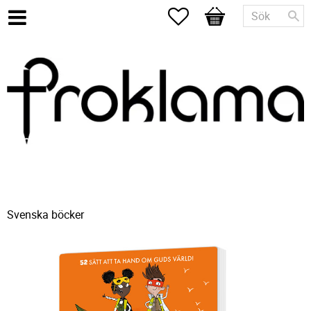
Favoriter
Kundvagn
Svenska böcker