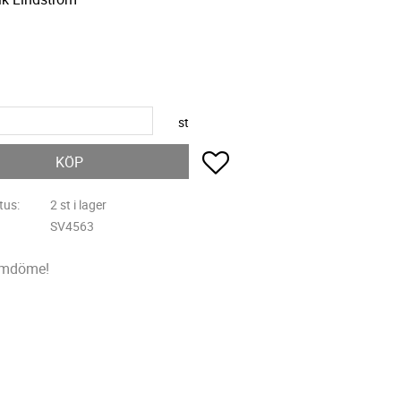
R
st
Lägg till i favoriter
KÖP
tus
2 st i lager
SV4563
omdöme!