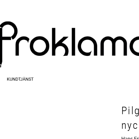
KUNDTJÄNST
Pil
nyc
Hans-Er