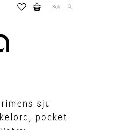
Favoriter
Kundvagn
grimens sju
kelord, pocket
ik Lindström