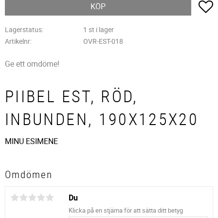
L
KÖP
Lagerstatus
1 st i lager
Artikelnr
OVR-EST-018
Ge ett omdöme!
PIIBEL EST, RÖD,
INBUNDEN, 190X125X20
MINU ESIMENE
Omdömen
Du
Klicka på en stjärna för att sätta ditt betyg