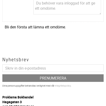
Bli den första att lämna ett omdöme.
Nyhetsbrev
PRENUMERERA
Dina personuppgifter behandlas i enlighet med vår
integritetspolicy
.
P
roklama Bokhandel
Hagagatan 3