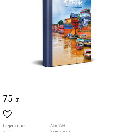
75
KR
Lägg till i favoriter
Lagerstatus
Slutsåld