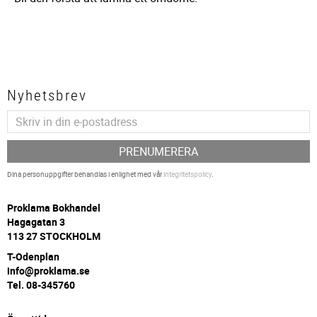
Nyhetsbrev
PRENUMERERA
Dina personuppgifter behandlas i enlighet med vår
integritetspolicy
.
P
roklama Bokhandel
Hagagatan 3
113 27 STOCKHOLM
T-Odenplan
info@proklama.se
Tel. 08-345760