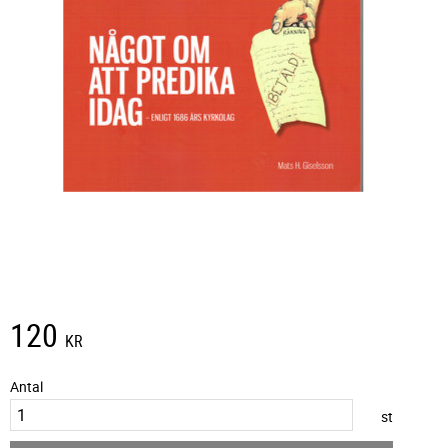
120
KR
Antal
st