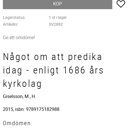
L
KÖP
Lagerstatus
1 st i lager
Artikelnr
SV2882
Ge ett omdöme!
Något om att predika
idag - enligt 1686 års
kyrkolag
Giselsson, M., H.
2015, isbn: 9789175182988
Omdömen