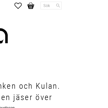
Favoriter
Kundvagn
ken och Kulan.
en jäser över
muelsson