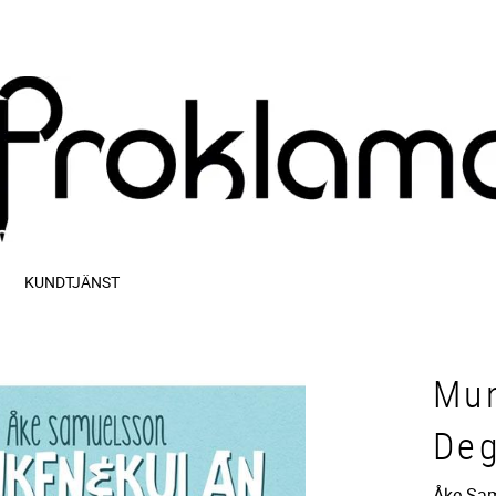
KUNDTJÄNST
Mun
Deg
Åke Sa