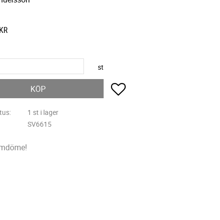
KR
st
Lägg till i favoriter
KÖP
tus
1 st i lager
SV6615
omdöme!