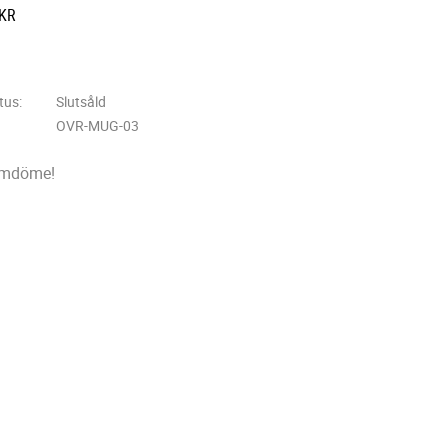
KR
 till i favoriter
tus
Slutsåld
OVR-MUG-03
omdöme!