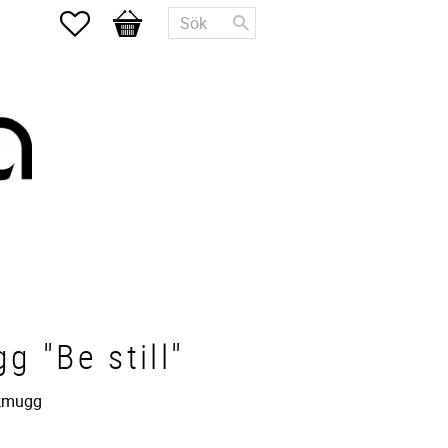
Favoriter
Kundvagn
g "Be still"
kmugg