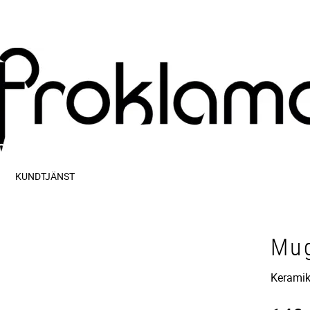
KUNDTJÄNST
Mug
Kerami