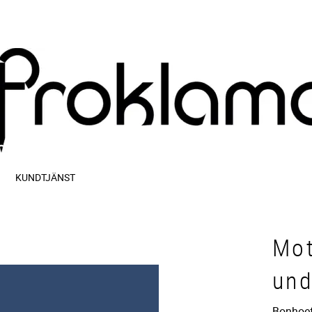
KUNDTJÄNST
Mot
und
Bonhoef