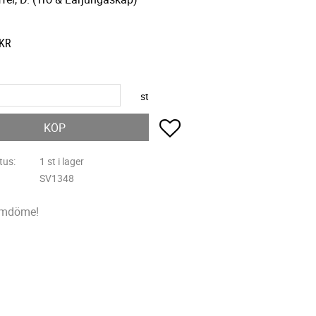
KR
st
Lägg till i favoriter
KÖP
tus
1 st i lager
SV1348
omdöme!