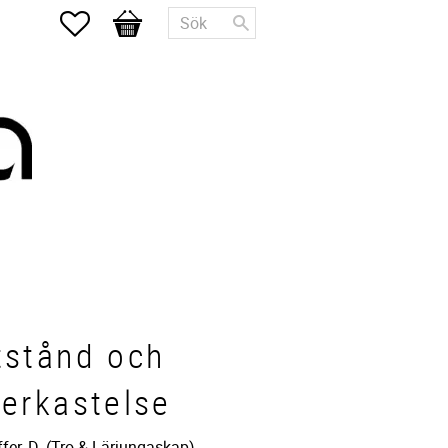
Favoriter
Kundvagn
stånd och
erkastelse
fer, D. (Tro & Lärjungaskap)