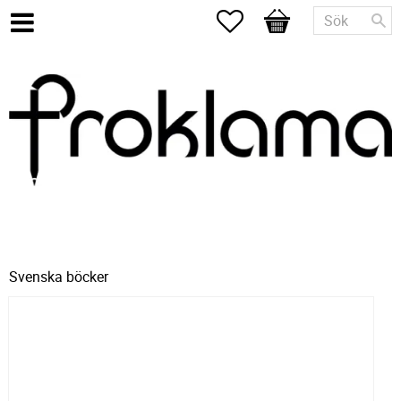
Favoriter
Kundvagn
Svenska böcker