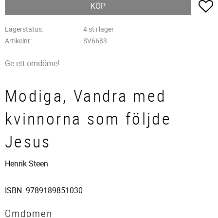
L
KÖP
Lagerstatus
4 st i lager
Artikelnr
SV6683
Ge ett omdöme!
Modiga, Vandra med
kvinnorna som följde
Jesus
Henrik Steen
ISBN: 9789189851030
Omdömen