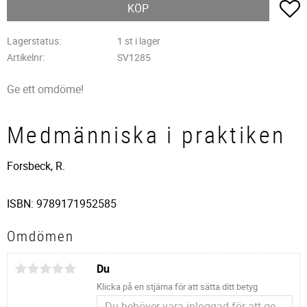
L
KÖP
Lagerstatus
1 st i lager
Artikelnr
SV1285
Ge ett omdöme!
Medmänniska i praktiken
Forsbeck, R.
ISBN: 9789171952585
Omdömen
Du
Klicka på en stjärna för att sätta ditt betyg