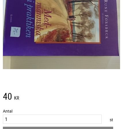
40
KR
Antal
st