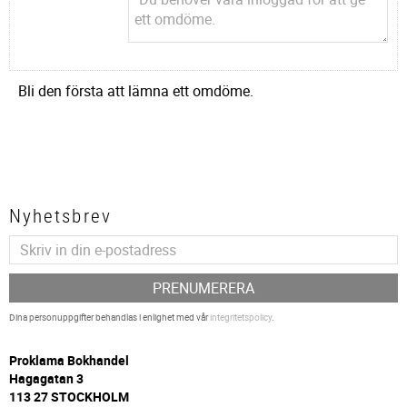
Bli den första att lämna ett omdöme.
Nyhetsbrev
PRENUMERERA
Dina personuppgifter behandlas i enlighet med vår
integritetspolicy
.
P
roklama Bokhandel
Hagagatan 3
113 27 STOCKHOLM