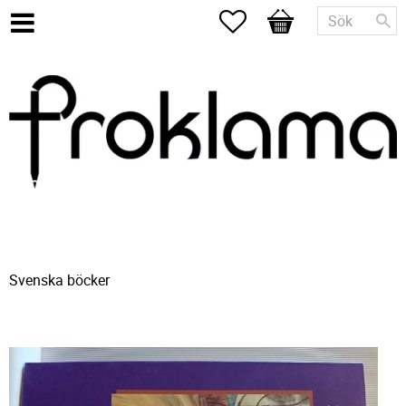
Favoriter
Kundvagn
Svenska böcker