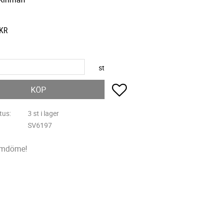
KR
st
Lägg till i favoriter
KÖP
tus
3 st i lager
SV6197
omdöme!