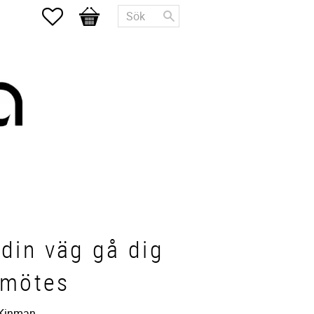
Favoriter
Kundvagn
din väg gå dig
l mötes
 Kinman