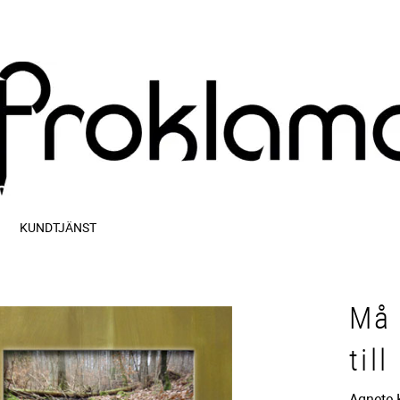
KUNDTJÄNST
Må 
til
Agnete