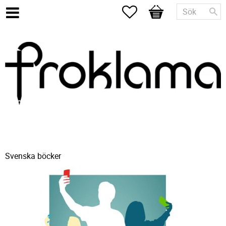
Favoriter
Kundvagn
Svenska böcker