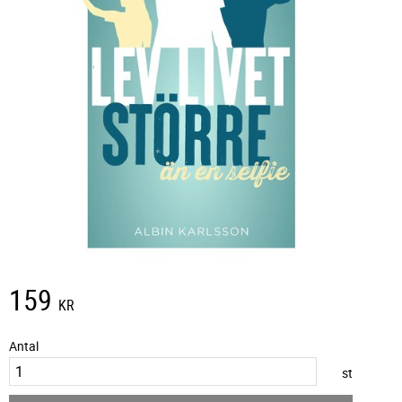
159
KR
Antal
st