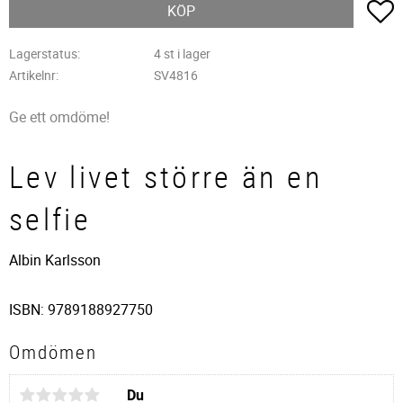
L
KÖP
Lagerstatus
4 st i lager
Artikelnr
SV4816
Ge ett omdöme!
Lev livet större än en
selfie
Albin Karlsson
ISBN: 9789188927750
Omdömen
Du