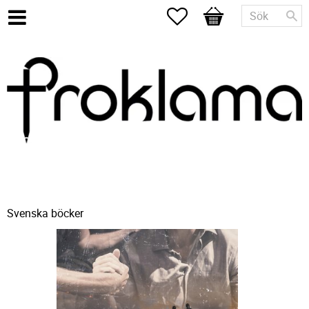
Favoriter
Kundvagn
Svenska böcker