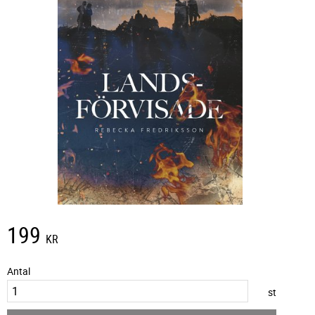
199
KR
Antal
st