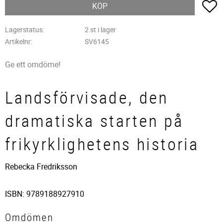
L
KÖP
Lagerstatus
2 st i lager
Artikelnr
SV6145
Ge ett omdöme!
Landsförvisade, den
dramatiska starten på
frikyrklighetens historia
Rebecka Fredriksson
ISBN: 9789188927910
Omdömen